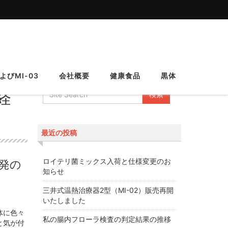
びMI-03
会社概要
健康食品
黒体
経
最近の投稿
ロイテリ菌ミックス入荷と仕様変更のお
発の
知らせ
三井式温熱治療器2型（MI-02）販売再開
いたしました
体に色々
私の腸内フローラ検査の判定結果の推移
と気が付