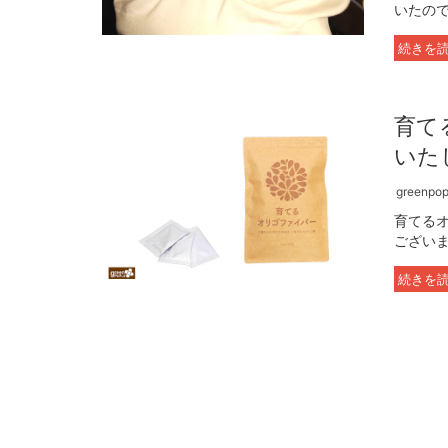
いたので
続きを
育て
いた
greenpopu
育てる
ござい
続きを