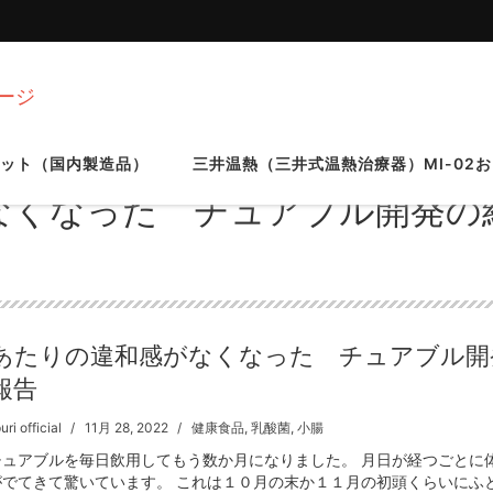
ージ
ット（国内製造品）
三井温熱（三井式温熱治療器）MI-02およ
なくなった チュアブル開発の
あたりの違和感がなくなった チュアブル開
報告
ri official
11月 28, 2022
健康食品
,
乳酸菌
,
小腸
チュアブルを毎日飲用してもう数か月になりました。 月日が経つごとに
がでてきて驚いています。 これは１０月の末か１１月の初頭くらいにふ