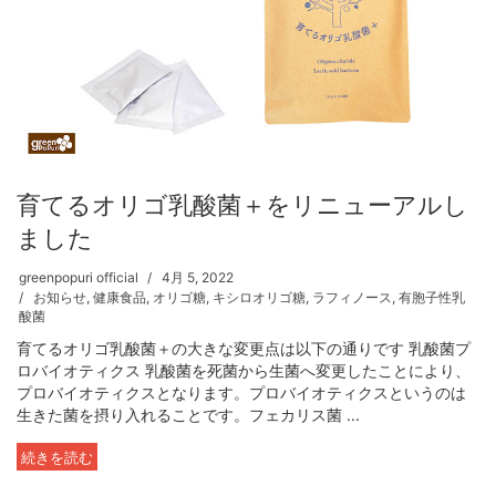
育てるオリゴ乳酸菌＋をリニューアルし
ました
greenpopuri official
4月 5, 2022
お知らせ
,
健康食品
,
オリゴ糖
,
キシロオリゴ糖
,
ラフィノース
,
有胞子性乳
酸菌
育てるオリゴ乳酸菌＋の大きな変更点は以下の通りです 乳酸菌プ
ロバイオティクス 乳酸菌を死菌から生菌へ変更したことにより、
プロバイオティクスとなります。プロバイオティクスというのは
生きた菌を摂り入れることです。フェカリス菌 ...
続きを読む