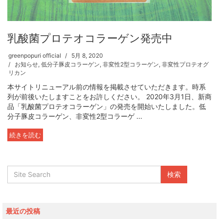
乳酸菌プロテオコラーゲン発売中
greenpopuri official
5月 8, 2020
お知らせ
,
低分子豚皮コラーゲン
,
非変性2型コラーゲン
,
非変性プロテオグ
リカン
本サイトリニューアル前の情報を掲載させていただきます。時系
列が前後いたしますことをお許しください。 2020年3月1日、新商
品「乳酸菌プロテオコラーゲン」の発売を開始いたしました。低
分子豚皮コラーゲン、非変性2型コラーゲ ...
続きを読む
最近の投稿