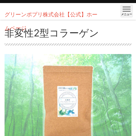
グリーンポプリ株式会社【公式】ホー
メニュー
ムページ
非変性2型コラーゲン